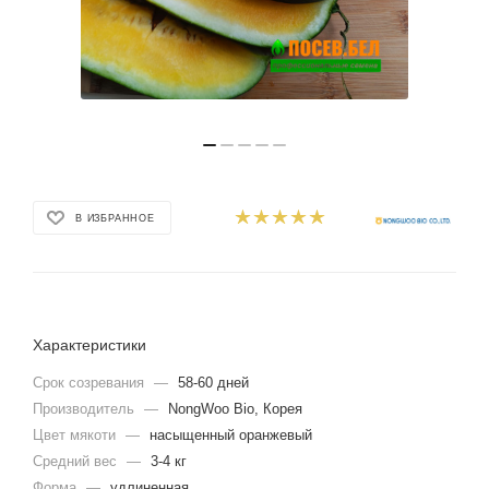
В ИЗБРАННОЕ
Характеристики
Срок созревания
—
58-60 дней
Производитель
—
NongWoo Bio, Корея
Цвет мякоти
—
насыщенный оранжевый
Средний вес
—
3-4 кг
Форма
—
удлиненная