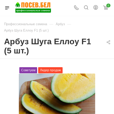
0
—
—
Профессиональные семена
Арбуз
Арбуз Шуга Еллоу F1 (5 шт.)
Арбуз Шуга Еллоу F1
(5 шт.)
Советуем
Лидер продаж