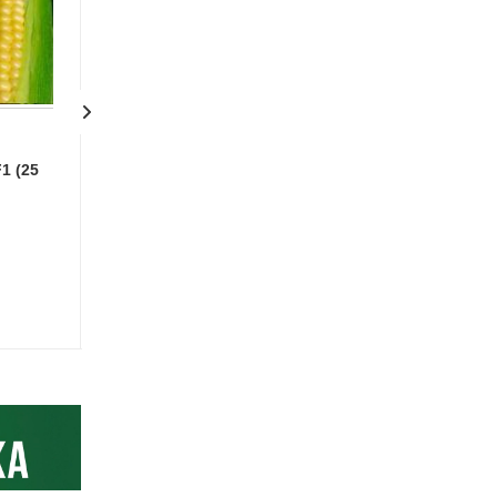
1 (25
Горох Кингстон F1 (50
Салат Афицион 
шт.)
драже.)
Нет в наличии
Много
1.49
руб.
2.99
руб.
+ 0.03 на счет
+ 0.06 на счет